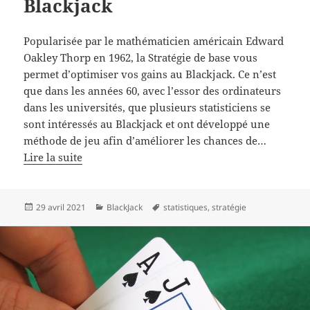
Blackjack
Popularisée par le mathématicien américain Edward
Oakley Thorp en 1962, la Stratégie de base vous
permet d’optimiser vos gains au Blackjack. Ce n’est
que dans les années 60, avec l’essor des ordinateurs
dans les universités, que plusieurs statisticiens se
sont intéressés au Blackjack et ont développé une
méthode de jeu afin d’améliorer les chances de…
Lire la suite
Publié
Catégories
Mots-
29 avril 2021
BlackJack
statistiques
,
stratégie
le
clés