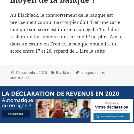
Au BlackJack, le comportement de la banque est
précisément connu. Le croupier doit tirer une carte
tant que son score est inférieur ou égal à 16. Il doit
rester une fois obtenu un score de 17 ou plus. Ainsi,
dans un casino en France, la banque obtiendra un
score entre 17 et 26, réparti de…
Lire la suite
Publié
Catégories
Mots-
10 novembre 2020
BlackJack
banque
,
score
,
le
clés
statistiques