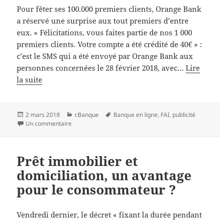
Pour fêter ses 100.000 premiers clients, Orange Bank
a réservé une surprise aux tout premiers d’entre
eux. « Félicitations, vous faites partie de nos 1 000
premiers clients. Votre compte a été crédité de 40€ » :
c’est le SMS qui a été envoyé par Orange Bank aux
personnes concernées le 28 février 2018, avec…
Lire
la suite
Publié
Catégories
Mots-
2 mars 2018
cBanque
Banque en ligne
,
FAI
,
publicité
le
sur Quand Orange Bank vous fait des cadeaux !
clés
Un commentaire
Prêt immobilier et
domiciliation, un avantage
pour le consommateur ?
Vendredi dernier, le décret « fixant la durée pendant