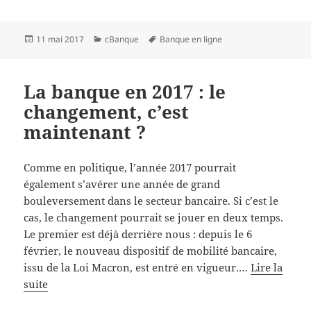
Publié
Catégories
Mots-
11 mai 2017
cBanque
Banque en ligne
le
clés
La banque en 2017 : le
changement, c’est
maintenant ?
Comme en politique, l’année 2017 pourrait
également s’avérer une année de grand
bouleversement dans le secteur bancaire. Si c’est le
cas, le changement pourrait se jouer en deux temps.
Le premier est déjà derrière nous : depuis le 6
février, le nouveau dispositif de mobilité bancaire,
issu de la Loi Macron, est entré en vigueur.…
Lire la
suite