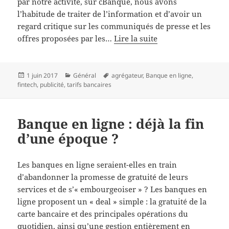
par notre activité, sur cBanque, nous avons
l’habitude de traiter de l’information et d’avoir un
regard critique sur les communiqués de presse et les
offres proposées par les…
Lire la suite
Publié
Catégories
Mots-
1 juin 2017
Général
agrégateur
,
Banque en ligne
,
le
clés
fintech
,
publicité
,
tarifs bancaires
Banque en ligne : déjà la fin
d’une époque ?
Les banques en ligne seraient-elles en train
d’abandonner la promesse de gratuité de leurs
services et de s’« embourgeoiser » ? Les banques en
ligne proposent un « deal » simple : la gratuité de la
carte bancaire et des principales opérations du
quotidien, ainsi qu’une gestion entièrement en