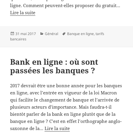
ligne. Comment peuvent-elles proposer du gratuit…
Lire la suite
Publié
Catégories
Mots-
31 mai 2017
Général
Banque en ligne
,
tarifs
le
clés
bancaires
Bank en ligne : où sont
passées les banques ?
2017 devrait être une bonne année pour les banques
en ligne, avec l’entrée en vigueur de la loi Macron
qui facilite le changement de banque et l’arrivée de
plusieurs acteurs d’importance. Mais faudra-t-il
bientôt parler de la bank en ligne plutôt que de la
banque en ligne ? C’est en effet l’orthographe anglo-
saxonne de la…
Lire la suite