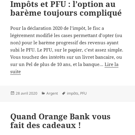
Impôts et PFU : l’option au
barème toujours compliqué
Pour la déclaration 2020 de l’impôt, le fisc a
légèrement modifié les cases permettant d’opter (ou
non) pour le barème progressif des revenus ayant
subi le PFU. Le PFU, sur le papier, c’est assez simple.
Vous touchez des intérêts sur un livret bancaire, ou
sur un Pel de plus de 10 ans, et la banque…
Lire la
suite
Publié
Catégories
Mots-
28 avril 2020
Argent
impôts
,
PFU
le
clés
Quand Orange Bank vous
fait des cadeaux !