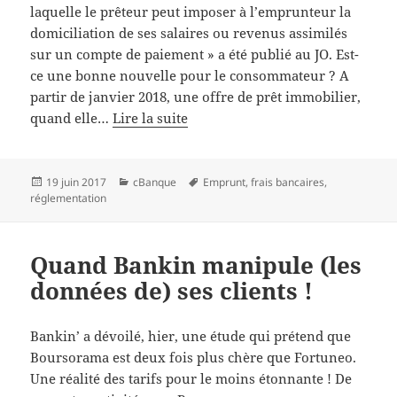
laquelle le prêteur peut imposer à l’emprunteur la
domiciliation de ses salaires ou revenus assimilés
sur un compte de paiement » a été publié au JO. Est-
ce une bonne nouvelle pour le consommateur ? A
partir de janvier 2018, une offre de prêt immobilier,
quand elle…
Lire la suite
Publié
Catégories
Mots-
19 juin 2017
cBanque
Emprunt
,
frais bancaires
,
le
clés
réglementation
Quand Bankin manipule (les
données de) ses clients !
Bankin’ a dévoilé, hier, une étude qui prétend que
Boursorama est deux fois plus chère que Fortuneo.
Une réalité des tarifs pour le moins étonnante ! De