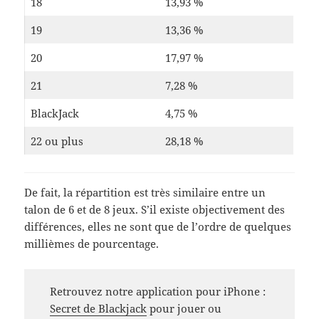
18
13,93 %
19
13,36 %
20
17,97 %
21
7,28 %
BlackJack
4,75 %
22 ou plus
28,18 %
De fait, la répartition est très similaire entre un
talon de 6 et de 8 jeux. S’il existe objectivement des
différences, elles ne sont que de l’ordre de quelques
millièmes de pourcentage.
Retrouvez notre application pour iPhone :
Secret de Blackjack
pour jouer ou