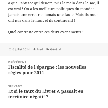
a que Cahuzac qui dénote, pris la main dans le sac, il
est vrai ! On a les meilleurs politiques du monde :
jamais une erreur et jamais une faute. Mais ils nous
ont mis dans le mur, et ils continuent !
Quel contraste entre ces deux évènements !
Publié
Auteur
Catégories
6 juillet 2014
Fred
Général
le
Navigation
PRÉCÉDENT
de
Fiscalité de l’épargne : les nouvelles
Article
l’article
règles pour 2014
précédent :
SUIVANT
Et si le taux du Livret A passait en
Article
territoire négatif ?
suivant :